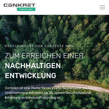
RECYCLING IST DER KÜRZESTE WEG
ZUM ERREICHEN EINER
NACHHALTIGEN
ENTWICKLUNG
Contalen ist eine Marke für recycelte Regranulate, die Teil eines
Unternehmens mit mehr als 30 Jahren Geschichte und
Erfahrung im Kunststoffrecycling ist.